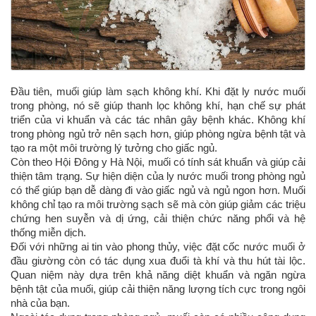
Đầu tiên, muối giúp làm sạch không khí. Khi đặt ly nước muối
trong phòng, nó sẽ giúp thanh lọc không khí, hạn chế sự phát
triển của vi khuẩn và các tác nhân gây bệnh khác. Không khí
trong phòng ngủ trở nên sạch hơn, giúp phòng ngừa bệnh tật và
tạo ra một môi trường lý tưởng cho giấc ngủ.
Còn t
heo Hội Đông y Hà Nội, muối có tính sát khuẩn và giúp cải
thiện tâm trạng. Sự hiện diện của ly nước muối trong phòng ngủ
có thể giúp bạn dễ dàng đi vào giấc ngủ và ngủ ngon hơn. Muối
không chỉ tạo ra môi trường sạch sẽ mà còn giúp giảm các triệu
chứng hen suyễn và dị ứng, cải thiện chức năng phổi và hệ
thống miễn dịch.
Đối với những ai tin vào phong thủy, việc đặt cốc nước muối ở
đầu giường còn có tác dụng xua đuổi tà khí và thu hút tài lộc.
Quan niệm này dựa trên khả năng diệt khuẩn và ngăn ngừa
bệnh tật của muối, giúp cải thiện năng lượng tích cực trong ngôi
nhà của bạn.