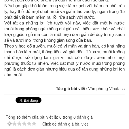
bỏ vết bẩn do thực phẩm và dầu mỡ một cách dễ dàng.
Nếu bạn gặp khó khăn trong việc làm sạch vết bám cà phê trên
ly, hãy thử đổ một chút muối và giấm táo vào ly, ngâm trong 15
phút để vết bám mềm ra, rồi rửa sạch với nước.
Với tất cả những lợi ích tuyệt vời này, việc đặt một ly nước
muối trong phòng ngủ không chỉ giúp cải thiện sức khỏe và chất
lượng giấc ngủ mà còn là một mẹo đơn giản để duy trì sự sạch
sẽ và tươi mới trong không gian sống của bạn.
Theo y học cổ truyền, muối có vị mặn và tính hàn, có khả năng
thanh hỏa làm mát, thông tiện, và giải độc. Từ xưa, muối không
chỉ được sử dụng làm gia vị mà còn được xem như một
phương thuốc tự nhiên. Việc đặt một ly nước muối trong phòng
ngủ là cách đơn giản nhưng hiệu quả để tận dụng những lợi ích
của muối.
Tác giả bài viết:
Văn phòng Vinafass
Tổng số điểm của bài viết là: 0 trong 0 đánh giá
Click để đánh giá bài viết