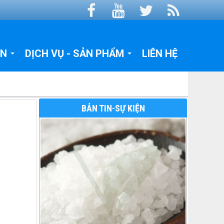
ỆN
DỊCH VỤ - SẢN PHẨM
LIÊN HỆ
BẢN TIN-SỰ KIỆN