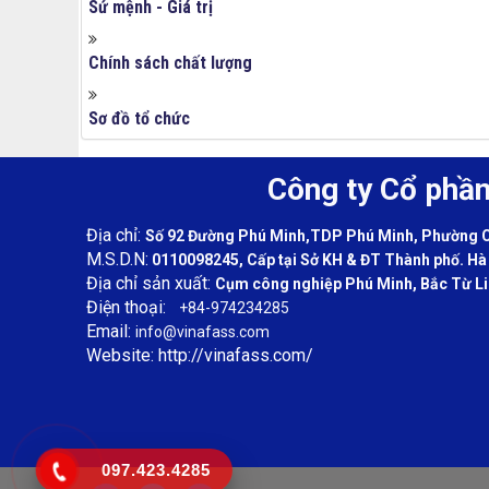
Sứ mệnh - Giá trị
Chính sách chất lượng
Sơ đồ tổ chức
Công ty Cổ phầ
Địa chỉ:
Số 92 Đường Phú Minh,TDP Phú Minh, Phường Cổ
M.S.D.N:
0110098245, Cấp tại Sở KH & ĐT Thành phố. Hà
Địa chỉ sản xuất:
Cụm công nghiệp Phú Minh, Bắc Từ Li
Điện thoại:
+84-974234285
Email:
info@vinafass.com
Website: http://vinafass.com/
097.423.4285