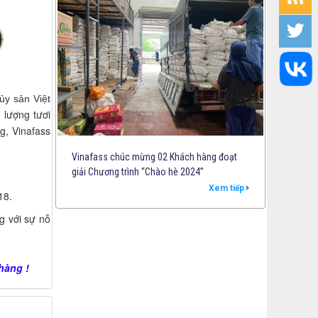
y sản Việt
lượng tươi
g, Vinafass
Vinafass chúc mừng 02 Khách hàng đoạt
giải Chương trình “Chào hè 2024”
Xem tiếp
18.
g với sự nỗ
hàng !