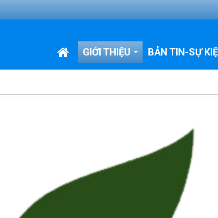
GIỚI THIỆU
BẢN TIN-SỰ KI