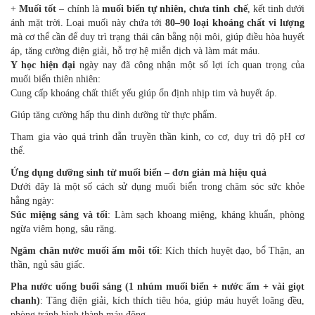
+
Muối tốt
– chính là
muối biển tự nhiên, chưa tinh chế
, kết tinh dưới
ánh mặt trời. Loại muối này chứa tới
80–90 loại khoáng chất vi lượng
mà cơ thể cần để duy trì trạng thái cân bằng nội môi, giúp điều hòa huyết
áp, tăng cường điện giải, hỗ trợ hệ miễn dịch và làm mát máu.
Y học hiện đại
ngày nay đã công nhận một số lợi ích quan trọng của
muối biển thiên nhiên:
Cung cấp khoáng chất thiết yếu giúp ổn định nhịp tim và huyết áp.
Giúp tăng cường hấp thu dinh dưỡng từ thực phẩm.
Tham gia vào quá trình dẫn truyền thần kinh, co cơ, duy trì độ pH cơ
thể.
Ứng dụng dưỡng sinh từ muối biển – đơn giản mà hiệu quả
Dưới đây là một số cách sử dụng muối biển trong chăm sóc sức khỏe
hằng ngày:
Súc miệng sáng và tối
: Làm sạch khoang miệng, kháng khuẩn, phòng
ngừa viêm họng, sâu răng.
Ngâm chân nước muối ấm mỗi tối
: Kích thích huyệt đạo, bổ Thận, an
thần, ngủ sâu giấc.
Pha nước uống buổi sáng (1 nhúm muối biển + nước ấm + vài giọt
chanh)
: Tăng điện giải, kích thích tiêu hóa, giúp máu huyết loãng đều,
phòng tránh hình thành máu đông.