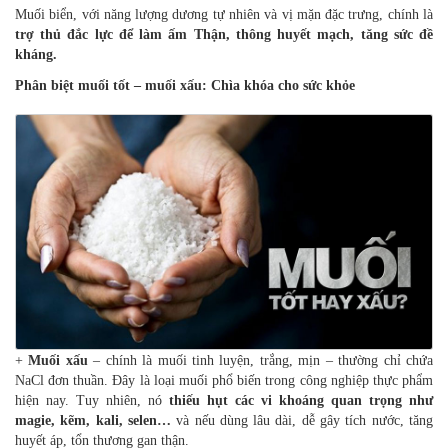
Muối biển, với năng lượng dương tự nhiên và vị mặn đặc trưng, chính là
trợ thủ đắc lực để làm ấm Thận, thông huyết mạch, tăng sức đề
kháng.
Phân biệt muối tốt – muối xấu: Chìa khóa cho sức khỏe
+
Muối xấu
– chính là muối tinh luyện, trắng, mịn – thường chỉ chứa
NaCl đơn thuần. Đây là loại muối phổ biến trong công nghiệp thực phẩm
hiện nay. Tuy nhiên, nó
thiếu hụt các vi khoáng quan trọng như
magie, kẽm, kali, selen…
và nếu dùng lâu dài, dễ gây tích nước, tăng
huyết áp, tổn thương gan thận.