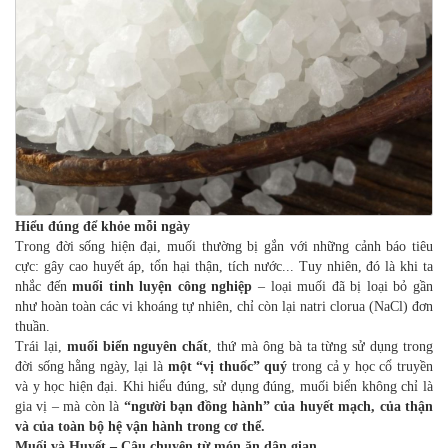
Hiểu đúng để khỏe mỗi ngày
Trong đời sống hiện đại, muối thường bị gắn với những cảnh báo tiêu
cực: gây cao huyết áp, tổn hại thận, tích nước... Tuy nhiên, đó là khi ta
nhắc đến
muối tinh luyện công nghiệp
– loại muối đã bị loại bỏ gần
như hoàn toàn các vi khoáng tự nhiên, chỉ còn lại natri clorua (NaCl) đơn
thuần.
Trái lại,
muối biển nguyên chất
, thứ mà ông bà ta từng sử dụng trong
đời sống hằng ngày, lại là
một “vị thuốc” quý
trong cả y học cổ truyền
và y học hiện đại. Khi hiểu đúng, sử dụng đúng, muối biển không chỉ là
gia vị – mà còn là
“người bạn đồng hành” của huyết mạch, của thận
và của toàn bộ hệ vận hành trong cơ thể.
Muối và Huyết – Câu chuyện từ món ăn dân gian