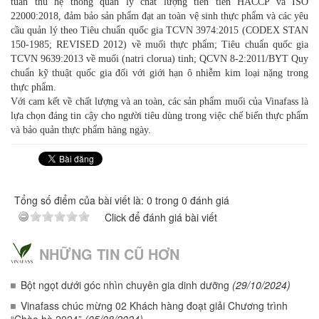
tuân thủ hệ thống quản lý chất lượng tiên tiến HACCP và ISO
22000:2018, đảm bảo sản phẩm đạt an toàn vệ sinh thực phẩm và các yêu
cầu quản lý theo Tiêu chuẩn quốc gia TCVN 3974:2015 (CODEX STAN
150-1985; REVISED 2012) về muối thực phẩm; Tiêu chuẩn quốc gia
TCVN 9639:2013 về muối (natri clorua) tinh; QCVN 8-2:2011/BYT Quy
chuẩn kỹ thuật quốc gia đối với giới hạn ô nhiễm kim loại nặng trong
thực phẩm.
Với cam kết về chất lượng và an toàn, các sản phẩm muối của Vinafass là
lựa chọn đáng tin cậy cho người tiêu dùng trong việc chế biến thực phẩm
và bảo quản thực phẩm hàng ngày.
Tổng số điểm của bài viết là: 0 trong 0 đánh giá
Click để đánh giá bài viết
NHỮNG TIN CŨ HƠN
Bột ngọt dưới góc nhìn chuyên gia dinh dưỡng
(29/10/2024)
Vinafass chúc mừng 02 Khách hàng đoạt giải Chương trình