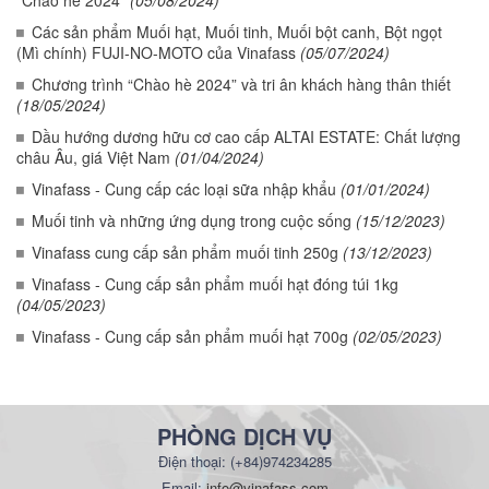
“Chào hè 2024”
(05/08/2024)
Các sản phẩm Muối hạt, Muối tinh, Muối bột canh, Bột ngọt
(Mì chính) FUJI-NO-MOTO của Vinafass
(05/07/2024)
Chương trình “Chào hè 2024” và tri ân khách hàng thân thiết
(18/05/2024)
Dầu hướng dương hữu cơ cao cấp ALTAI ESTATE: Chất lượng
châu Âu, giá Việt Nam
(01/04/2024)
Vinafass - Cung cấp các loại sữa nhập khẩu
(01/01/2024)
Muối tinh và những ứng dụng trong cuộc sống
(15/12/2023)
Vinafass cung cấp sản phẩm muối tinh 250g
(13/12/2023)
Vinafass - Cung cấp sản phẩm muối hạt đóng túi 1kg
(04/05/2023)
Vinafass - Cung cấp sản phẩm muối hạt 700g
(02/05/2023)
PHÒNG DỊCH VỤ
Điện thoại: (+84)974234285
Email:
info@vinafass.com