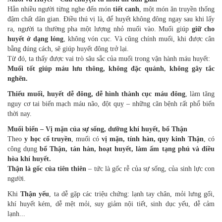
Hẳn nhiều người từng nghe đến món
tiết canh
, một món ăn truyền thống
đậm chất dân gian. Điều thú vị là, để huyết không đông ngay sau khi lấy
ra, người ta thường pha một lượng nhỏ muối vào. Muối giúp
giữ cho
huyết ở dạng lỏng
, không vón cục. Và cũng chính muối, khi được cân
bằng đúng cách, sẽ giúp huyết đông trở lại.
Từ đó, ta thấy được vai trò sâu sắc của muối trong vận hành máu huyết:
Muối tốt giúp máu lưu thông, không đặc quánh, không gây tắc
nghẽn.
Thiếu muối, huyết dễ đông, dễ hình thành cục máu đông
, làm tăng
nguy cơ tai biến mạch máu não, đột quỵ – những căn bệnh rất phổ biến
thời nay.
Muối biển – Vị mặn của sự sống, dưỡng khí huyết, bổ Thận
Theo
y học cổ truyền
, muối có
vị mặn, tính hàn, quy kinh Thận
, có
công dụng
bổ Thận, tán hàn, hoạt huyết, làm ấm tạng phủ và điều
hòa khí huyết.
Thận là gốc của tiên thiên
– tức là gốc rễ của sự sống, của sinh lực con
người.
Khi
Thận yếu
, ta dễ gặp các triệu chứng: lạnh tay chân, mỏi lưng gối,
khí huyết kém, dễ mệt mỏi, suy giảm nội tiết, sinh dục yếu, dễ cảm
lạnh...