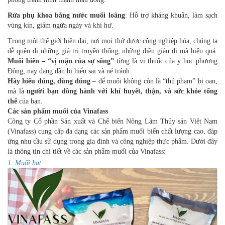
Rửa phụ khoa bằng nước muối loãng
: Hỗ trợ kháng khuẩn, làm sạch
vùng kín, giảm ngứa ngáy và khí hư.
Trong một thế giới hiện đại, nơi mọi thứ được công nghiệp hóa, chúng ta
dễ quên đi những giá trị truyền thống, những điều giản dị mà hiệu quả.
Muối biển – “vị mặn của sự sống”
từng là vị thuốc của y học phương
Đông, nay đang dần bị hiểu sai và né tránh.
Hãy hiểu đúng, dùng đúng
– để muối không còn là “thủ phạm” bị oan,
mà là
người bạn đồng hành với khí huyết, thận, và sức khỏe tổng
thể
của bạn.
Các sản phẩm muối của Vinafass
Công ty Cổ phần Sản xuất và Chế biến Nông Lâm Thủy sản Việt Nam
(Vinafass) cung cấp đa dạng các sản phẩm muối biển chất lượng cao, đáp
ứng nhu cầu sử dụng trong gia đình và công nghiệp thực phẩm. Dưới đây
là thông tin chi tiết về các sản phẩm muối của Vinafass:
1. Muối hạt